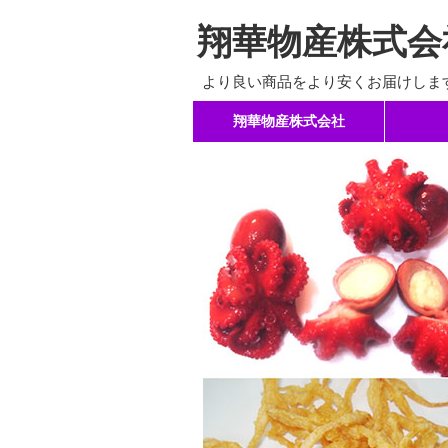
翔華物産株式会
より良い商品をより安くお届けしま
コ
翔華物産株式会社
メインメニュー
ン
テ
ン
ツ
へ
移
動