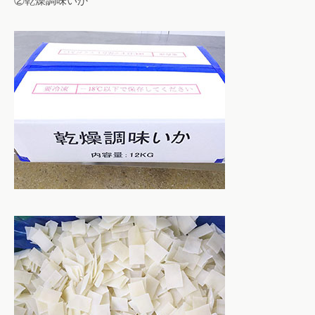
②乾燥調味いか