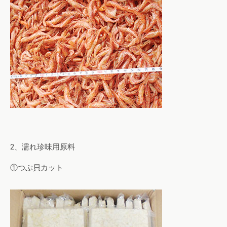
2、濡れ珍味用原料
①つぶ貝カット