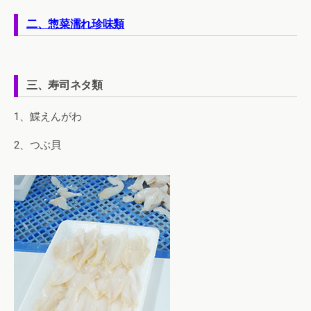
二、惣菜濡れ珍味類
三、寿司ネタ類
1、鰈えんがわ
2、つぶ貝