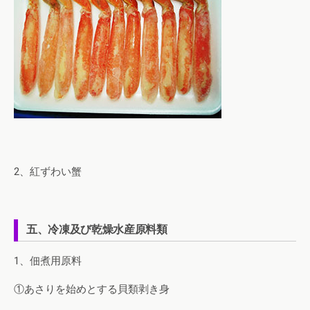
2、紅ずわい蟹
五、冷凍及び乾燥水産原料類
1、佃煮用原料
①あさりを始めとする貝類剥き身