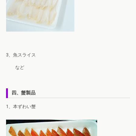
3、魚スライス
など
四、蟹製品
1、本ずわい蟹