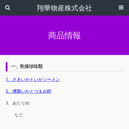
翔華物産株式会社
商品情報
一、乾燥珍味類
1、さきいかといかソーメン
2、燻製いかとつまみ鱈
3、あたりめ
など